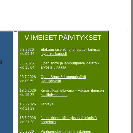
VIIMEISET PÄIVITYKSET
6.8.2026
Elokuun jäsenkirje lähetetty - tarkista
klo 09:46
myös roskaposti
ki
3.8.2026
Open show ja lampuripäivä vietetty -
klo 15:04
arvostelut täällä
28.7.2026
Open Show & Lampuripäivä
klo 09:59
Hausjärvellä
18.6.2026
Kivasti Käsiteltävänä – vieraan ihmisen
klo 15:27
käsittelykoulutus
15.6.2026
Terveys
klo 21:29
15.6.2026
Jäsenkirjeen lähetyksessä teknisiä
klo 21:20
ongelmia
6.5.2026
Vanhaenglanninlammaskoirien