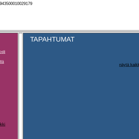
4943500010029179
TAPAHTUMAT
osti
llä
näytä kaik
kki