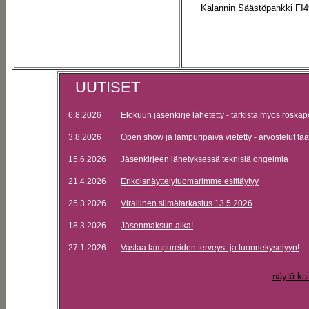
Kalannin Säästöpankki FI
UUTISET
6.8.2026
Elokuun jäsenkirje lähetetty - tarkista myös roskap
3.8.2026
Open show ja lampuripäivä vietetty - arvostelut tää
15.6.2026
Jäsenkirjeen lähetyksessä teknisiä ongelmia
21.4.2026
Erikoisnäyttelytuomarimme esittäytyy
25.3.2026
Virallinen silmätarkastus 13.5.2026
18.3.2026
Jäsenmaksun aika!
27.1.2026
Vastaa lampureiden terveys- ja luonnekyselyyn!
näytä kai