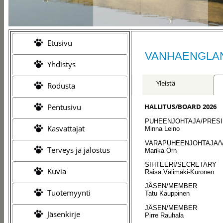
Etusivu
VANHAENGLAN
Yhdistys
Yleistä
Rodusta
HALLITUS/BOARD 2026
Pentusivu
PUHEENJOHTAJA/PRES
Kasvattajat
Minna Leino
VARAPUHEENJOHTAJA/V
Terveys ja jalostus
Marika Örn
SIHTEERI/SECRETARY
Kuvia
Raisa Välimäki-Kuronen
JÄSEN/MEMBER
Tuotemyynti
Tatu Kauppinen
JÄSEN/MEMBER
Jäsenkirje
Pirre Rauhala