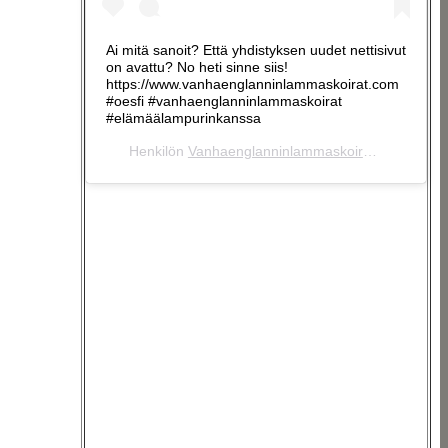
Ai mitä sanoit? Että yhdistyksen uudet nettisivut
on avattu? No heti sinne siis!
https://www.vanhaenglanninlammaskoirat.com
#oesfi #vanhaenglanninlammaskoirat
#elämäälampurinkanssa
Henkilön
Vanhaenglanninlammaskoirat ry
(@vanhae