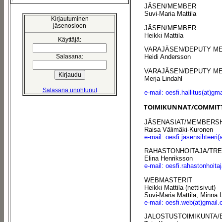
JÄSEN/MEMBER
Suvi-Maria Mattila
Kirjautuminen
jäsenosioon
JÄSEN/MEMBER
Heikki Mattila
Käyttäjä:
VARAJÄSEN/DEPUTY M
Salasana:
Heidi Andersson
VARAJÄSEN/DEPUTY M
Merja Lindahl
Salasana unohtunut
e-mail: oesfi.hallitus(at)gm
TOIMIKUNNAT/COMMIT
JÄSENASIAT/MEMBERSH
Raisa Välimäki-Kuronen
e-mail:
oesfi.jasensihteeri
RAHASTONHOITAJA/TR
Elina Henriksson
e-mail: oesfi.rahastonhoita
WEBMASTERIT
Heikki Mattila (nettisivut)
Suvi-Maria Mattila, Minna 
e-mail: oesfi.web(at)gmail
JALOSTUSTOIMIKUNTA