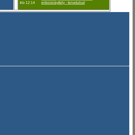
klo 12:14
erikoisnäyttely - tervetuloa!