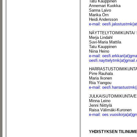
Tatu Kauppinen
Annemari Kuokka
Sanna Laivo
Marika Örn
Heidi Andersson
e-mail: oesfi.jalostustmk(a
NÄYTTELYTOIMIKUNTA/
Merja Lindahl
Suvi-Maria Mattila
Tatu Kauppinen
Niina Heino
e-mail: oesfi.erkkari(at)gm
oesfi.nayttelytmk(at)gmail
HARRASTUSTOIMIKUNTA
Pirre Rauhala
Maria Ikonen
Riia Yiangou
e-mail: oesfi.harrastustmk
JULKAISUTOIMIKUNTA/E
Minna Leino
Jenni Niittylä
Raisa Välimäki-Kuronen
e-mail: oes.vuosikirja(at)g
YHDISTYKSEN TILINUM