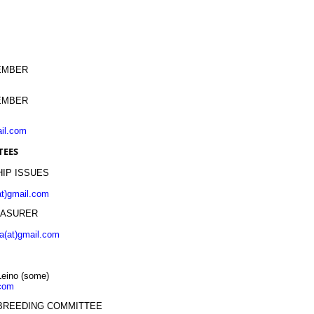
EMBER
EMBER
ail.com
TEES
IP ISSUES
(at)gmail.com
EASURER
ja(at)gmail.com
Leino (some)
.com
/BREEDING COMMITTEE