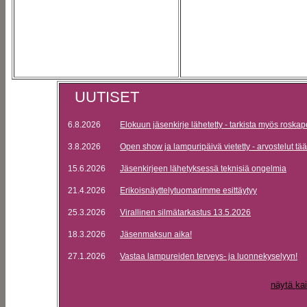
UUTISET
6.8.2026
Elokuun jäsenkirje lähetetty - tarkista myös roskap
3.8.2026
Open show ja lampuripäivä vietetty - arvostelut tää
15.6.2026
Jäsenkirjeen lähetyksessä teknisiä ongelmia
21.4.2026
Erikoisnäyttelytuomarimme esittäytyy
25.3.2026
Virallinen silmätarkastus 13.5.2026
18.3.2026
Jäsenmaksun aika!
27.1.2026
Vastaa lampureiden terveys- ja luonnekyselyyn!
näytä kai