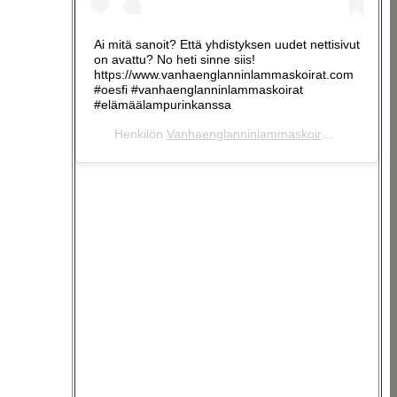
Ai mitä sanoit? Että yhdistyksen uudet nettisivut
on avattu? No heti sinne siis!
https://www.vanhaenglanninlammaskoirat.com
#oesfi #vanhaenglanninlammaskoirat
#elämäälampurinkanssa
Henkilön
Vanhaenglanninlammaskoirat ry
(@vanhae