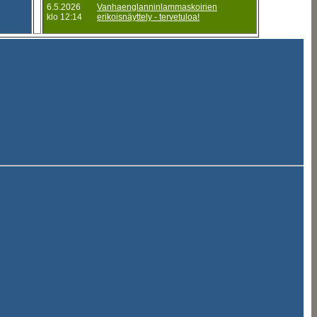
6.5.2026
Vanhaenglanninlammaskoirien
klo 12:14
erikoisnäyttely - tervetuloa!