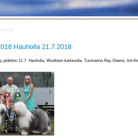
klo 01:20
 2018 Hauholla 21.7.2018
y pidettiin 21.7. Hauholla, Wuolteen kartanolla. Tuomarina Ray Owens, knl A