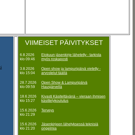
VIIMEISET PÄIVITYKSET
6.8.2026
Elokuun jäsenkirje lähetetty - tarkista
klo 09:46
myös roskaposti
ki
3.8.2026
Open show ja lampuripäivä vietetty -
klo 15:04
arvostelut täällä
28.7.2026
Open Show & Lampuripäivä
klo 09:59
Hausjärvellä
18.6.2026
Kivasti Käsiteltävänä – vieraan ihmisen
klo 15:27
käsittelykoulutus
15.6.2026
Terveys
klo 21:29
15.6.2026
Jäsenkirjeen lähetyksessä teknisiä
klo 21:20
ongelmia