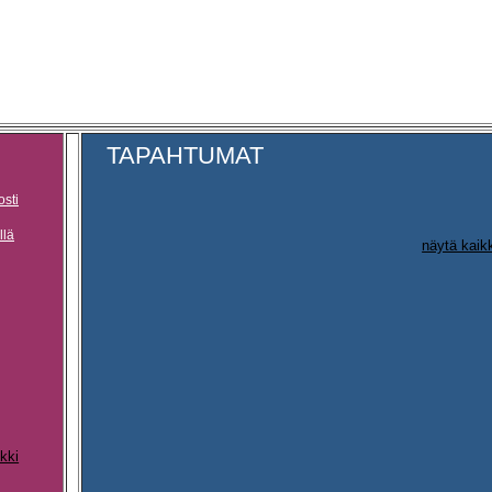
TAPAHTUMAT
osti
llä
näytä kaik
kki