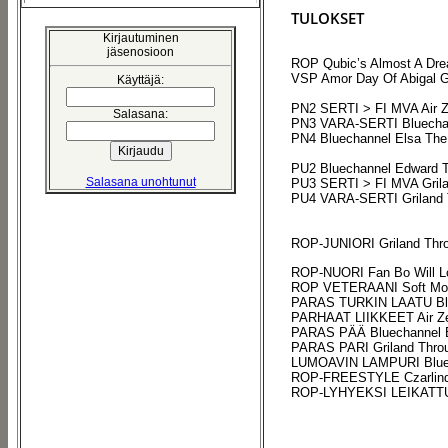
TULOKSET
Kirjautuminen
jäsenosioon
ROP Qubic’s Almost A Dr
VSP Amor Day Of Abigal 
Käyttäjä:
PN2 SERTI > FI MVA Air Z
Salasana:
PN3 VARA-SERTI Bluechan
PN4 Bluechannel Elsa The
PU2 Bluechannel Edward T
Salasana unohtunut
PU3 SERTI > FI MVA Grila
PU4 VARA-SERTI Griland 
ROP-JUNIORI Griland Thr
ROP-NUORI Fan Bo Will L
ROP VETERAANI Soft Moti
PARAS TURKIN LAATU Blu
PARHAAT LIIKKEET Air Ze
PARAS PÄÄ Bluechannel E
PARAS PARI Griland Throu
LUMOAVIN LAMPURI Bluec
ROP-FREESTYLE Czarlind
ROP-LYHYEKSI LEIKATTU 