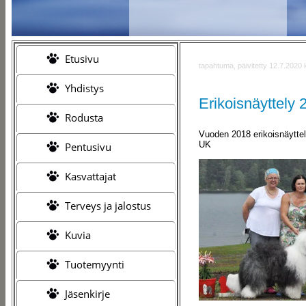
Etusivu
tapahtuma, päivitetty 12.7.2020 
Yhdistys
Erikoisnäyttely
Rodusta
Vuoden 2018 erikoisnäyttel
UK
Pentusivu
Kasvattajat
Terveys ja jalostus
Kuvia
Tuotemyynti
Jäsenkirje