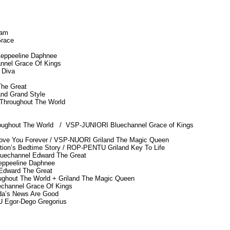
eam
Grace
eppeeline Daphnee
nel Grace Of Kings
 Diva
he Great
nd Grand Style
Throughout The World
oughout The World /
VSP-JUNIORI Bluechannel Grace of Kings
ove You Forever /
VSP-NUORI Griland The Magic Queen
on’s Bedtime Story /
ROP-PENTU Griland Key To Life
echannel Edward The Great
ppeeline Daphnee
dward The Great
ghout The World + Griland The Magic Queen
hannel Grace Of Kings
a’s News Are Good
Egor-Dego Gregorius