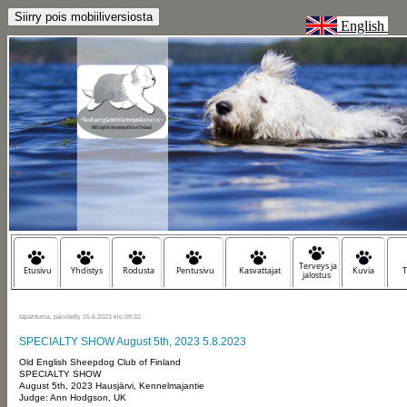
English
Terveys ja
Etusivu
Yhdistys
Rodusta
Pentusivu
Kasvattajat
Kuvia
T
jalostus
tapahtuma, päivitetty 15.6.2023 klo 09:32
SPECIALTY SHOW August 5th, 2023 5.8.2023
Old English Sheepdog Club of Finland
SPECIALTY SHOW
August 5th, 2023 Hausjärvi, Kennelmajantie
Judge: Ann Hodgson, UK