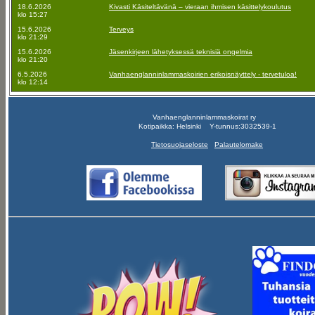
18.6.2026
Kivasti Käsiteltävänä – vieraan ihmisen käsittelykoulutus
klo 15:27
15.6.2026
Terveys
klo 21:29
15.6.2026
Jäsenkirjeen lähetyksessä teknisiä ongelmia
klo 21:20
6.5.2026
Vanhaenglanninlammaskoirien erikoisnäyttely - tervetuloa!
klo 12:14
Vanhaenglanninlammaskoirat ry
Kotipaikka: Helsinki Y-tunnus:3032539-1
Tietosuojaseloste
Palautelomake