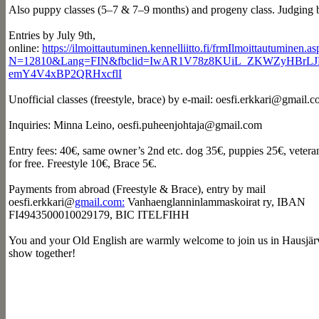
Also puppy classes (5–7 & 7–9 months) and progeny class. Judging b
Entries by July 9th,
online:
https://ilmoittautuminen.kennelliitto.fi/frmIlmoittautuminen.a
N=12810&Lang=FIN&fbclid=IwAR1V78z8KUiL_ZKWZyHBrLJE8
emY4V4xBP2QRHxcflI
Unofficial classes (freestyle, brace) by e-mail: oesfi.erkkari@gmail.
Inquiries: Minna Leino, oesfi.puheenjohtaja@gmail.com
Entry fees: 40€, same owner’s 2nd etc. dog 35€, puppies 25€, veteran
for free. Freestyle 10€, Brace 5€.
Payments from abroad (Freestyle & Brace), entry by mail
oesfi.erkkari@
gmail.com:
Vanhaenglanninlammaskoirat ry, IBAN
FI4943500010029179, BIC ITELFIHH
You and your Old English are warmly welcome to join us in Hausjärvi
show together!