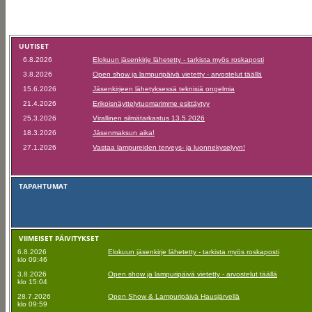
UUTISET
6.8.2026
Elokuun jäsenkirje lähetetty - tarkista myös roskaposti
3.8.2026
Open show ja lampuripäivä vietetty - arvostelut täällä
15.6.2026
Jäsenkirjeen lähetyksessä teknisiä ongelmia
21.4.2026
Erikoisnäyttelytuomarimme esittäytyy
25.3.2026
Virallinen silmätarkastus 13.5.2026
18.3.2026
Jäsenmaksun aika!
27.1.2026
Vastaa lampureiden terveys- ja luonnekyselyyn!
TAPAHTUMAT
VIIMEISET PÄIVITYKSET
6.8.2026
Elokuun jäsenkirje lähetetty - tarkista myös roskaposti
klo 09:46
3.8.2026
Open show ja lampuripäivä vietetty - arvostelut täällä
klo 15:04
28.7.2026
Open Show & Lampuripäivä Hausjärvellä
klo 09:59