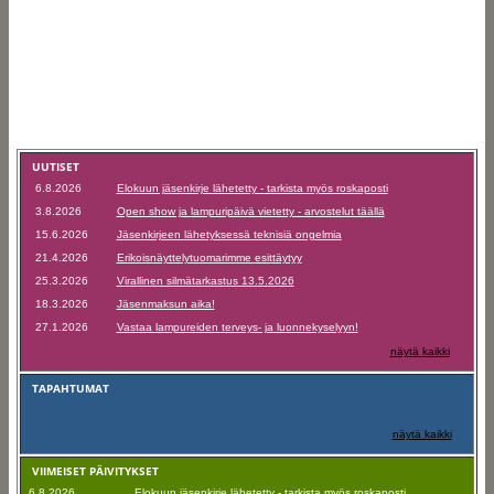
UUTISET
6.8.2026
Elokuun jäsenkirje lähetetty - tarkista myös roskaposti
3.8.2026
Open show ja lampuripäivä vietetty - arvostelut täällä
15.6.2026
Jäsenkirjeen lähetyksessä teknisiä ongelmia
21.4.2026
Erikoisnäyttelytuomarimme esittäytyy
25.3.2026
Virallinen silmätarkastus 13.5.2026
18.3.2026
Jäsenmaksun aika!
27.1.2026
Vastaa lampureiden terveys- ja luonnekyselyyn!
näytä kaikki
TAPAHTUMAT
näytä kaikki
VIIMEISET PÄIVITYKSET
6.8.2026
Elokuun jäsenkirje lähetetty - tarkista myös roskaposti