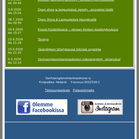
klo 09:46
3.8.2026
Open show ja lampuripäivä vietetty - arvostelut täällä
klo 15:04
28.7.2026
Open Show & Lampuripäivä Hausjärvellä
klo 09:59
18.6.2026
Kivasti Käsiteltävänä – vieraan ihmisen käsittelykoulutus
klo 15:27
15.6.2026
Terveys
klo 21:29
15.6.2026
Jäsenkirjeen lähetyksessä teknisiä ongelmia
klo 21:20
6.5.2026
Vanhaenglanninlammaskoirien erikoisnäyttely - tervetuloa!
klo 12:14
Vanhaenglanninlammaskoirat ry
Kotipaikka: Helsinki Y-tunnus:3032539-1
Tietosuojaseloste
Palautelomake