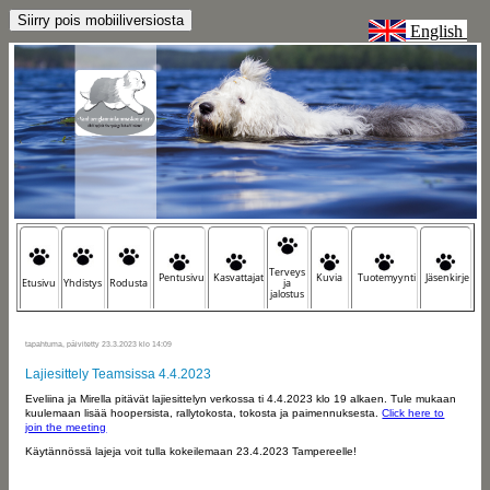
English
Terveys
Pentusivu
Kasvattajat
Kuvia
Tuotemyynti
Jäsenkirje
Etusivu
Yhdistys
Rodusta
ja
jalostus
tapahtuma, päivitetty 23.3.2023 klo 14:09
Lajiesittely Teamsissa 4.4.2023
Eveliina ja Mirella pitävät lajiesittelyn verkossa ti 4.4.2023 klo 19 alkaen. Tule mukaan
kuulemaan lisää hoopersista, rallytokosta, tokosta ja paimennuksesta.
Click here to
join the meeting
Käytännössä lajeja voit tulla kokeilemaan 23.4.2023 Tampereelle!