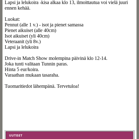
Lapsi ja lelukoira -kisa alkaa klo 13, ilmoittautua voi vielä juuri
ennen kehää.
Luokat:
Pennut (alle 1 v.) - isot ja pienet samassa
Pienet aikuiset (alle 40cm)
Isot aikuiset (yli 40cm)
Veteraanit (yli 8v.)
Lapsi ja lelukoira
Drive-in Match Show molempina päivinä klo 12-14.
Joka tunti valitaan Tunnin paras.
Hinta 5 eur/koira.
Varaathan mukaan tasaraha.
Tuomaritiedot lähempänä. Tervetuloa!
UUTISET