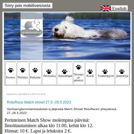
English
Terveys
Pentusivu
Kasvattajat
Kuvia
Tuotemyynti
Jäsenkirje
Etusivu
Yhdistys
Rodusta
ja
jalostus
tapahtuma, päivitetty 9.3.2023 klo 18:26
RotuRace Match showt 27.5.-28.5.2023
Vanhaenglanninlammaskoirat ry järjestää Match Shown RotuRacen yhteydessä
27.-28.5.2023
Perinteinen Match Show molempina päivinä:
Ilmoittautuminen alkaa klo 11.00, kehät klo 12.
Hinnat: 10 €. Lapsi ja lelukoira 2 €.