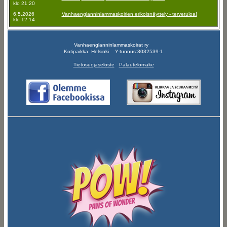
klo 21:20
6.5.2026
Vanhaenglanninlammaskoirien erikoisnäyttely - tervetuloa!
klo 12:14
Vanhaenglanninlammaskoirat ry
Kotipaikka: Helsinki Y-tunnus:3032539-1
Tietosuojaseloste
Palautelomake