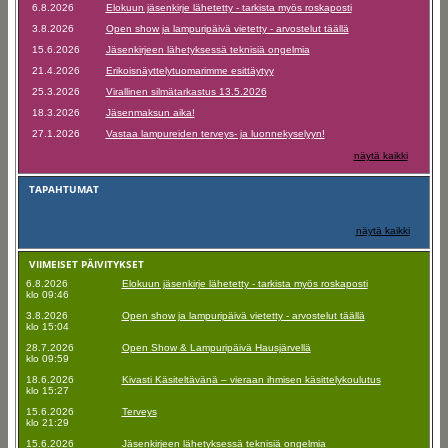
6.8.2026
Elokuun jäsenkirje lähetetty - tarkista myös roskaposti
3.8.2026
Open show ja lampuripäivä vietetty - arvostelut täällä
15.6.2026
Jäsenkirjeen lähetyksessä teknisiä ongelmia
21.4.2026
Erikoisnäyttelytuomarimme esittäytyy
25.3.2026
Virallinen silmätarkastus 13.5.2026
18.3.2026
Jäsenmaksun aika!
27.1.2026
Vastaa lampureiden terveys- ja luonnekyselyyn!
näytä kaikki
TAPAHTUMAT
näytä kaikki
VIIMEISET PÄIVITYKSET
6.8.2026
Elokuun jäsenkirje lähetetty - tarkista myös roskaposti
klo 09:46
3.8.2026
Open show ja lampuripäivä vietetty - arvostelut täällä
klo 15:04
28.7.2026
Open Show & Lampuripäivä Hausjärvellä
klo 09:59
18.6.2026
Kivasti Käsiteltävänä – vieraan ihmisen käsittelykoulutus
klo 15:27
15.6.2026
Terveys
klo 21:29
15.6.2026
Jäsenkirjeen lähetyksessä teknisiä ongelmia