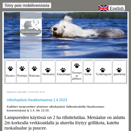
English
Terveys
Pentusivu
Kasvattajat
Kuvia
Tuotemyynti
Jäsenkirje
Etusivu
Yhdistys
Rodusta
ja
jalostus
tapahtuma, päivitetty 7.3.2023 klo 16:16
Ulkoilupäivä Haukkumaassa 1.4.2023
Kaikkien lampureitten yhteinen ulkoilupäivä Valkeakoskella Haukkumaan
koirametsässä la 1.4. klo 13-16.
Lampureiden käytössä on 2 ha rilluttelutilaa. Metsäalue on aidattu
2m korkealla verkkoaidalla ja alueelta löytyy grillikota, katettu
ruokailualue ja puucee.