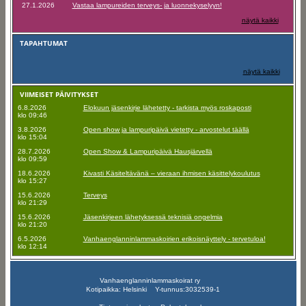
27.1.2026
Vastaa lampureiden terveys- ja luonnekyselyyn!
näytä kaikki
TAPAHTUMAT
näytä kaikki
VIIMEISET PÄIVITYKSET
6.8.2026
Elokuun jäsenkirje lähetetty - tarkista myös roskaposti
klo 09:46
3.8.2026
Open show ja lampuripäivä vietetty - arvostelut täällä
klo 15:04
28.7.2026
Open Show & Lampuripäivä Hausjärvellä
klo 09:59
18.6.2026
Kivasti Käsiteltävänä – vieraan ihmisen käsittelykoulutus
klo 15:27
15.6.2026
Terveys
klo 21:29
15.6.2026
Jäsenkirjeen lähetyksessä teknisiä ongelmia
klo 21:20
6.5.2026
Vanhaenglanninlammaskoirien erikoisnäyttely - tervetuloa!
klo 12:14
Vanhaenglanninlammaskoirat ry
Kotipaikka: Helsinki Y-tunnus:3032539-1