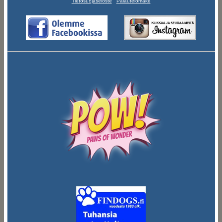
Tietosuojaseloste
Palautelomake