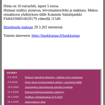
Hinta on 10 euroa/hlö, lapset 5 euroa.
Hintaan sisältyy juotavaa, leivonnainen/lettu ja makkara. Maksu
ennakkoon yhdistyksen tilille Kalannin Säästöpankki
FI4943500010029179 viitteellä 11549.
Ilmoittaudu mukaan
29.3.202 mennessä.
Tutustu alueeseen:
https://haukkumaa.fi/haukkumaa
UUTISET
6.8.2026
Elokuun jäsenkirje lähetetty - tarkista myös roskaposti
3.8.2026
Open show ja lampuripäivä vietetty - arvostelut täällä
15.6.2026
Jäsenkirjeen lähetyksessä teknisiä ongelmia
21.4.2026
Erikoisnäyttelytuomarimme esittäytyy
25.3.2026
Virallinen silmätarkastus 13.5.2026
18.3.2026
Jäsenmaksun aika!