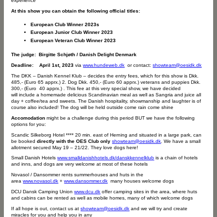
experience
At this show you can obtain the following official titles:
European Club Winner 2023s
European Junior Club Winner 2023
European Veteran Club Winner 2023
The judge:
Birgitte Schjøth / Danish Delight
Denmark
Deadline:
April 1st, 2023
via
www.hundeweb.dk
or contact:
showteam@oesidk.dk
The DKK – Danish Kennel Klub – decides the entry fees, which for this show is Dkk.
485,- (Euro 65 apprx.) 2. Dog Dkk. 450,- (Euro 60 apprx.) veterans and puppies Dkk.
300,- (Euro 40 apprx.) . This fee at this very special show, we have decided
will include a homemade delicious Scandinavian meal as well as Sangria and juice all
day + coffee/tea and sweets. The Danish hospitality, showmanship and laughter is of
course also included! The dog will be held outside come rain come shine
Accomodation
might be a challenge during this period BUT we have the following
options for you:
Scandic Silkeborg Hotel **** 20 min. east of Herning and situated in a large park, can
be booked
directly with
the OES Club only
showteam@oesidk.dk
. We have a small
allotment secured May 19 – 21/22. They love dogs here!
Small Danish Hotels
www.smalldanishhotels.dk/danskkennelklub
is a chain of hotels
and inns, and dogs are very welcome at most of these hotels
Novasol / Dansommer rents summerhouses and huts in the
area
www.novasol.dk
+
www.dansommer.dk
many houses welcome dogs
DCU Dansk Camping Union
www.dcu.dk
offer camping sites in the area, where huts
and cabins can be rented as well as mobile homes, many of which welcome dogs
If all hope is out, contact us at
showteam@oesidk.dk
and we will try and create
miracles for you and help you in any