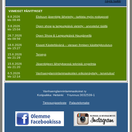
näytä kaikki
VIIMEISET PÄIVITYKSET
6.8.2026
Elokuun jäsenkirje lähetetty - tarkista myös roskaposti
klo 09:46
3.8.2026
Open show ja lampuripäivä vietetty - arvostelut täällä
klo 15:04
28.7.2026
Open Show & Lampuripäivä Hausjärvellä
klo 09:59
18.6.2026
Kivasti Käsiteltävänä – vieraan ihmisen käsittelykoulutus
klo 15:27
15.6.2026
Terveys
klo 21:29
15.6.2026
Jäsenkirjeen lähetyksessä teknisiä ongelmia
klo 21:20
6.5.2026
Vanhaenglanninlammaskoirien erikoisnäyttely - tervetuloa!
klo 12:14
Vanhaenglanninlammaskoirat ry
Kotipaikka: Helsinki Y-tunnus:3032539-1
Tietosuojaseloste
Palautelomake