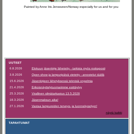
Painted by Anne Iris Jenssveen/Norway especially for us and for you
UUTISET
6.8.2026
Elokuun jäsenkirje lähetetty - tarkista myös roskaposti
3.8.2026
Open show ja lampuripäivä vietetty - arvostelut täällä
15.6.2026
Jäsenkirjeen lähetyksessä teknisiä ongelmia
21.4.2026
Erikoisnäyttelytuomarimme esittäytyy
25.3.2026
Virallinen silmätarkastus 13.5.2026
18.3.2026
Jäsenmaksun aika!
27.1.2026
Vastaa lampureiden terveys- ja luonnekyselyyn!
näytä kaikki
TAPAHTUMAT