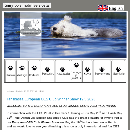
English
Terveys
Pentusivu
Kasvattajat
Kuvia
Tuotemyynti
Jäsenkirje
Etusivu
Yhdistys
Rodusta
ja
jalostus
uutinen, päivitetty 21.10.2022 klo 14:31
Tanskassa European OES Club Winner Show 19.5.2023
WELCOME TO THE EUROPEAN OES CLUB WINNER SHOW 2023 IN DENMARK
th
In connection with the EDS 2023 in Denmark / Herning – Eds May 20
and Cacib May
st
21
- the Danish Old English Sheepdog Club has the great pleasure of inviting you to
th
our
European OES Club Winner Show
on May the 19
in the afternoon in Herning,
and we would love to see you all making this show a truly international and fun OES