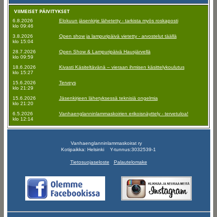
VIIMEISET PÄIVITYKSET
6.8.2026
Elokuun jäsenkirje lähetetty - tarkista myös roskaposti
klo 09:46
3.8.2026
Open show ja lampuripäivä vietetty - arvostelut täällä
klo 15:04
28.7.2026
Open Show & Lampuripäivä Hausjärvellä
klo 09:59
18.6.2026
Kivasti Käsiteltävänä – vieraan ihmisen käsittelykoulutus
klo 15:27
15.6.2026
Terveys
klo 21:29
15.6.2026
Jäsenkirjeen lähetyksessä teknisiä ongelmia
klo 21:20
6.5.2026
Vanhaenglanninlammaskoirien erikoisnäyttely - tervetuloa!
klo 12:14
Vanhaenglanninlammaskoirat ry
Kotipaikka: Helsinki Y-tunnus:3032539-1
Tietosuojaseloste
Palautelomake