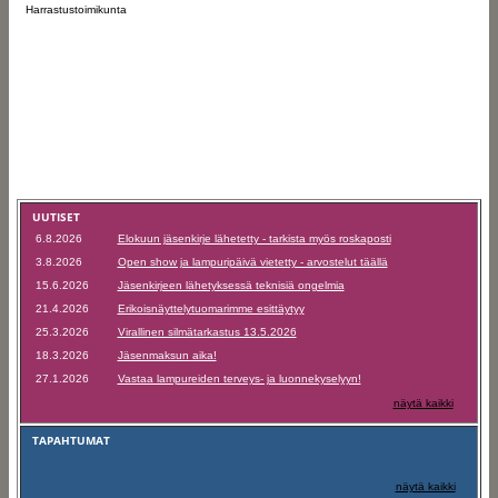
Harrastustoimikunta
UUTISET
6.8.2026
Elokuun jäsenkirje lähetetty - tarkista myös roskaposti
3.8.2026
Open show ja lampuripäivä vietetty - arvostelut täällä
15.6.2026
Jäsenkirjeen lähetyksessä teknisiä ongelmia
21.4.2026
Erikoisnäyttelytuomarimme esittäytyy
25.3.2026
Virallinen silmätarkastus 13.5.2026
18.3.2026
Jäsenmaksun aika!
27.1.2026
Vastaa lampureiden terveys- ja luonnekyselyyn!
näytä kaikki
TAPAHTUMAT
näytä kaikki