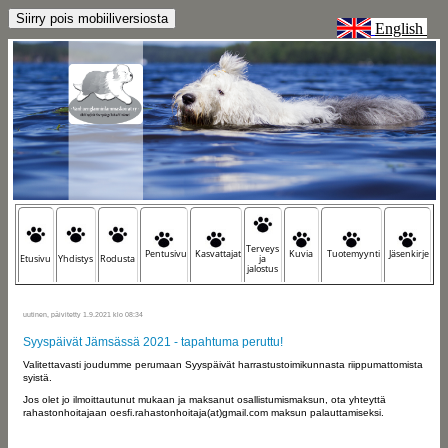
English
Terveys
Pentusivu
Kasvattajat
Kuvia
Tuotemyynti
Jäsenkirje
Etusivu
Yhdistys
Rodusta
ja
jalostus
uutinen, päivitetty 1.9.2021 klo 08:34
Syyspäivät Jämsässä 2021 - tapahtuma peruttu!
Valitettavasti joudumme perumaan Syyspäivät harrastustoimikunnasta riippumattomista
syistä.
Jos olet jo ilmoittautunut mukaan ja maksanut osallistumismaksun, ota yhteyttä
rahastonhoitajaan oesfi.rahastonhoitaja(at)gmail.com maksun palauttamiseksi.