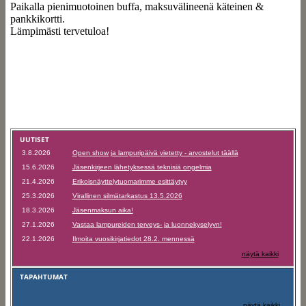
Paikalla pienimuotoinen buffa, maksuvälineenä käteinen &
pankkikortti.
Lämpimästi tervetuloa!
UUTISET
3.8.2026
Open show ja lampuripäivä vietetty - arvostelut täällä
15.6.2026
Jäsenkirjeen lähetyksessä teknisiä ongelmia
21.4.2026
Erikoisnäyttelytuomarimme esittäytyy
25.3.2026
Virallinen silmätarkastus 13.5.2026
18.3.2026
Jäsenmaksun aika!
27.1.2026
Vastaa lampureiden terveys- ja luonnekyselyyn!
22.1.2026
Ilmoita vuosikirjatiedot 28.2. mennessä
näytä kaikki
TAPAHTUMAT
näytä kaikki