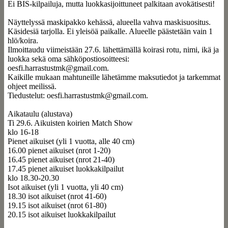
Ei BIS-kilpailuja, mutta luokkasijoittuneet palkitaan avokätisesti!
Näyttelyssä maskipakko kehässä, alueella vahva maskisuositus.
Käsidesiä tarjolla. Ei yleisöä paikalle. Alueelle päästetään vain 1
hlö/koira.
Ilmoittaudu viimeistään 27.6. lähettämällä koirasi rotu, nimi, ikä ja
luokka sekä oma sähköpostiosoitteesi:
oesfi.harrastustmk@gmail.com.
Kaikille mukaan mahtuneille lähetämme maksutiedot ja tarkemmat
ohjeet meilissä.
Tiedustelut: oesfi.harrastustmk@gmail.com.
Aikataulu (alustava)
Ti 29.6. Aikuisten koirien Match Show
klo 16-18
Pienet aikuiset (yli 1 vuotta, alle 40 cm)
16.00 pienet aikuiset (nrot 1-20)
16.45 pienet aikuiset (nrot 21-40)
17.45 pienet aikuiset luokkakilpailut
klo 18.30-20.30
Isot aikuiset (yli 1 vuotta, yli 40 cm)
18.30 isot aikuiset (nrot 41-60)
19.15 isot aikuiset (nrot 61-80)
20.15 isot aikuiset luokkakilpailut