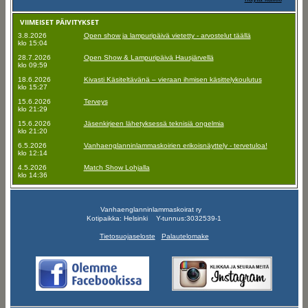
VIIMEISET PÄIVITYKSET
3.8.2026
Open show ja lampuripäivä vietetty - arvostelut täällä
klo 15:04
28.7.2026
Open Show & Lampuripäivä Hausjärvellä
klo 09:59
18.6.2026
Kivasti Käsiteltävänä – vieraan ihmisen käsittelykoulutus
klo 15:27
15.6.2026
Terveys
klo 21:29
15.6.2026
Jäsenkirjeen lähetyksessä teknisiä ongelmia
klo 21:20
6.5.2026
Vanhaenglanninlammaskoirien erikoisnäyttely - tervetuloa!
klo 12:14
4.5.2026
Match Show Lohjalla
klo 14:36
Vanhaenglanninlammaskoirat ry
Kotipaikka: Helsinki Y-tunnus:3032539-1
Tietosuojaseloste
Palautelomake