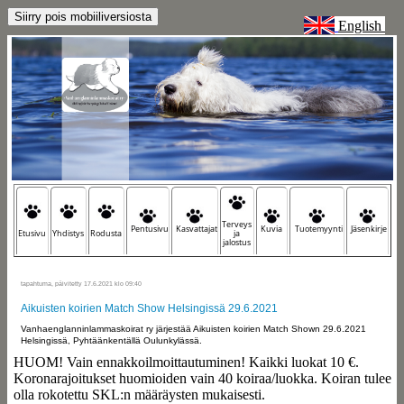
English
Terveys
Pentusivu
Kasvattajat
Kuvia
Tuotemyynti
Jäsenkirje
Etusivu
Yhdistys
Rodusta
ja
jalostus
tapahtuma, päivitetty 17.6.2021 klo 09:40
Aikuisten koirien Match Show Helsingissä 29.6.2021
Vanhaenglanninlammaskoirat ry järjestää Aikuisten koirien Match Shown 29.6.2021
Helsingissä, Pyhtäänkentällä Oulunkylässä.
HUOM! Vain ennakkoilmoittautuminen! Kaikki luokat 10 €.
Koronarajoitukset huomioiden vain 40 koiraa/luokka. Koiran tulee
olla rokotettu SKL:n määräysten mukaisesti.