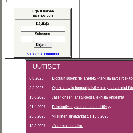
Kirjautuminen
jäsenosioon
Käyttäjä:
Salasana:
Salasana unohtunut
UUTISET
6.8.2026
Elokuun jäsenkirje lähetetty - tarkista myös roskap
3.8.2026
Open show ja lampuripäivä vietetty - arvostelut tää
15.6.2026
Jäsenkirjeen lähetyksessä teknisiä ongelmia
21.4.2026
Erikoisnäyttelytuomarimme esittäytyy
25.3.2026
Virallinen silmätarkastus 13.5.2026
18.3.2026
Jäsenmaksun aika!