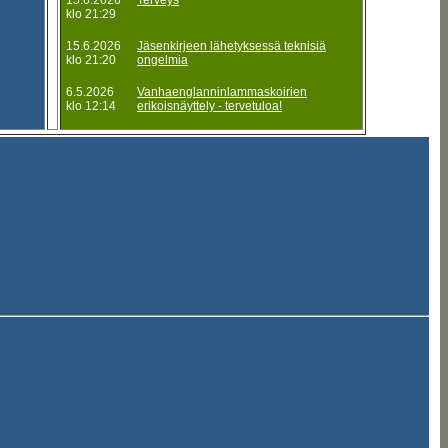
15.6.2026
Terveys
klo 21:29
15.6.2026
Jäsenkirjeen lähetyksessä teknisiä
klo 21:20
ongelmia
6.5.2026
Vanhaenglanninlammaskoirien
klo 12:14
erikoisnäyttely - tervetuloa!