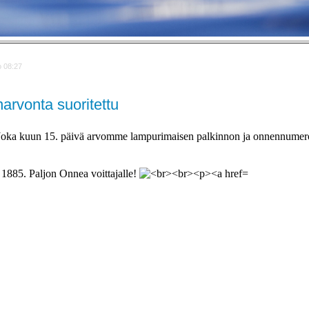
o 08:27
arvonta suoritettu
 Joka kuun 15. päivä arvomme lampurimaisen palkinnon ja onnennumero
885. Paljon Onnea voittajalle!