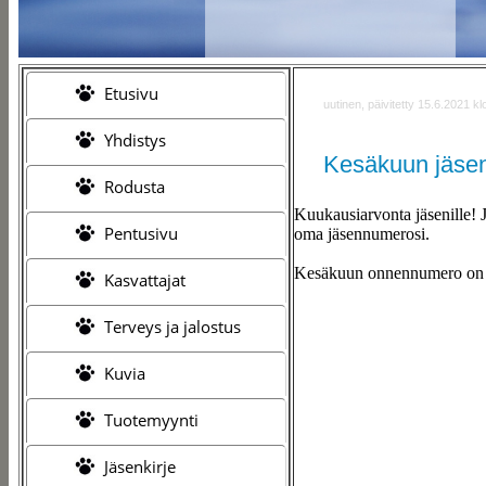
Etusivu
uutinen, päivitetty 15.6.2021 kl
Yhdistys
Kesäkuun jäsen
Rodusta
Kuukausiarvonta jäsenille!
Pentusivu
oma jäsennumerosi.
Kesäkuun onnennumero on 1
Kasvattajat
Terveys ja jalostus
Kuvia
Tuotemyynti
Jäsenkirje