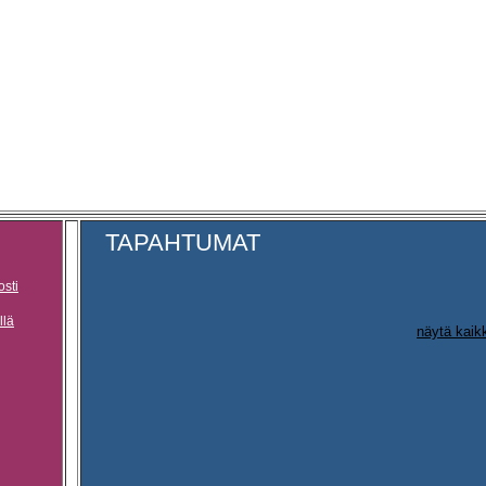
TAPAHTUMAT
osti
llä
näytä kaik