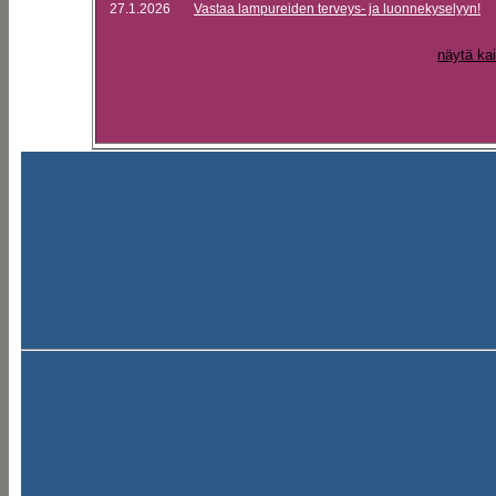
27.1.2026
Vastaa lampureiden terveys- ja luonnekyselyyn!
näytä kai